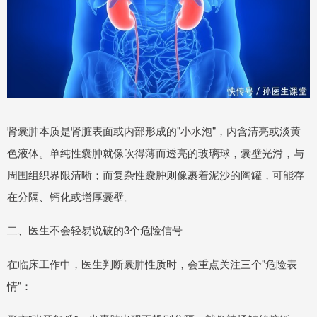
肾囊肿本质是肾脏表面或内部形成的"小水泡"，内含清亮或淡黄
色液体。单纯性囊肿就像吹得薄而透亮的玻璃球，囊壁光滑，与
周围组织界限清晰；而复杂性囊肿则像裹着泥沙的陶罐，可能存
在分隔、钙化或增厚囊壁。
二、医生不会轻易说破的3个危险信号
在临床工作中，医生判断囊肿性质时，会重点关注三个"危险表
情"：