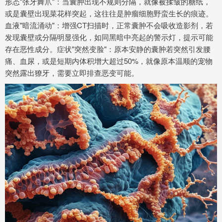
形态"张牙舞爪"：当囊肿出现不规则分隔，就像被揉皱的糖纸，
或是囊壁出现菜花样突起，这往往是肿瘤细胞野蛮生长的痕迹。
血液"暗流涌动"：增强CT扫描时，正常囊肿不会吸收造影剂，若
发现囊壁或分隔明显强化，如同黑暗中亮起的警示灯，提示可能
存在恶性成分。症状"突然变脸"：原本安静的囊肿若突然引发腰
痛、血尿，或是短期内体积增大超过50%，就像原本温顺的宠物
突然露出獠牙，需要立即排查恶变可能。