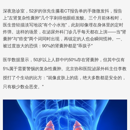
深夜急诊室，52岁的张先生攥着CT报告单的手微微发抖，报告
上"左肾复杂性囊肿"几个字刺得他眼眶发酸。三个月前体检时，
医生曾轻描淡写地说"有个小水泡"，此刻却像埋在身体里的定时
炸弹。这样的场景，在泌尿外科门诊几乎每天都在上演——当"肾
囊肿"与"癌变"两个词同时出现，再镇定的人也会瞬间慌神。一、
被过度放大的恐惧：90%的肾囊肿都是"乖孩子"
医学数据显示，50岁以上人群中约50%存在肾囊肿，但其中仅有
5%属于需要警惕的复杂性囊肿。北京协和医院泌尿外科主任李教
授打了个生动的比方："就像皮肤上的痣，绝大多数都是安全的，
只有极少数会恶变。"