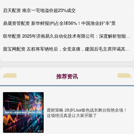
启天配资 南京一宅地溢价超23%成交
鼎晟资管配资 新华鲜报|约占全球56%！中国渔业好“丰”景
联华配资 2025年济南易久自动化技术有限公司：深度解析智能制造领域核心技术与行业应用实践
股宝网配资 左权将军牺牲后，全党哀痛，建国后毛主席拜谒其墓，当场立下规矩_毛泽东_革命_国家
推荐资讯
鹿财策略 28岁Lisa银色战衣舞台惊艳全场！
这项绝活真是让大家开眼了