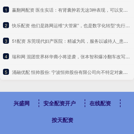
1
​赢翻网配资 医生实话：有肾囊肿若无这3种表现，可以安心，恶变风险很小
2
​快乐配资 他们是路网运维“大管家”，也是数字化转型“先行者”｜奋勇争先实干家
3
​51配资 东莞现代妇产医院：精诚为民，服务以诚待人_患者_安全地_孕产妇
4
​瑞和网 混团世界杯华裔小将逆袭，张本智和爆冷翻车改写战局？
5
​涌融优配 恒帅股份: 宁波恒帅股份有限公司向不特定对象发行可转换公司债券 2025 年第一次临时受托管理事务报告
兴盛网
安全配资开户
在线配资
按天配资