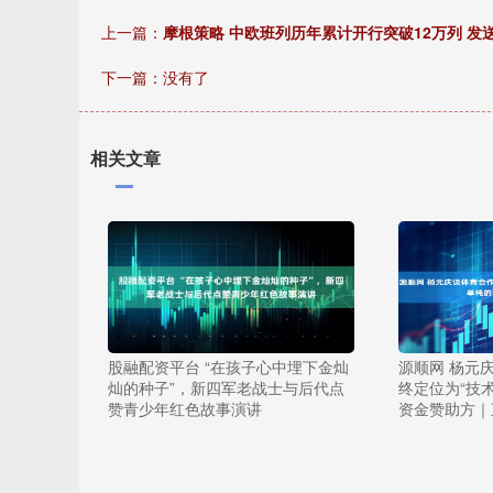
上一篇：
摩根策略 中欧班列历年累计开行突破12万列 发送
下一篇：没有了
相关文章
股融配资平台 “在孩子心中埋下金灿
源顺网 杨元
灿的种子”，新四军老战士与后代点
终定位为“技
赞青少年红色故事演讲
资金赞助方｜直