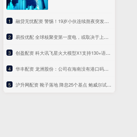
1
​融贷无忧配资 警惕！19岁小伙连续熬夜突发心脏骤停，医生提醒
2
​易投优配 全球核聚变第一度电，或取决于上海独角兽！美国也坐等，2万公里产能即话语权
3
​创盈配资 科大讯飞星火大模型X1支持130+语种，已经为出海企业提供1.2亿台设备
4
​华丰配资 龙洲股份：公司在海南没有港口码头业务
5
​沪升网配资 靴子落地 降息25个基点 鲍威尔试图保持美联储独立性