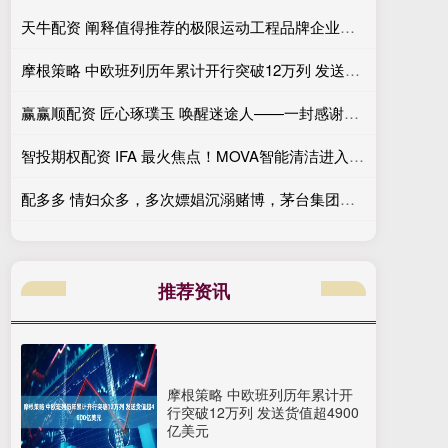
天牛配资 阐释值得推荐的极限运动工程品牌企业优势，给你清晰认知
摩根策略 中欧班列历年累计开行突破12万列 发送货值超4900亿美元
赢赢顺配资 匠心琢璞玉 唤醒迷途人——一封感谢信背后的监狱改造故事
智投期权配资 IFA 最火焦点！MOVA智能清洁进入“双臂时代”
配多多 情妇众多，多次嫖娼沉溺赌博，茅台集团原董事长被判！_高卫东_权力_网友
推荐资讯
摩根策略 中欧班列历年累计开
行突破12万列 发送货值超4900
亿美元