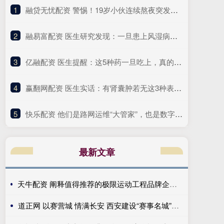
1
​融贷无忧配资 警惕！19岁小伙连续熬夜突发心脏骤停，医生提醒
2
​融易富配资 医生研究发现：一旦患上风湿病，这3件事就别做了，别害了自己！
3
​亿融配资 医生提醒：这5种药一旦吃上，真的不能随便停！突然停服风险大
4
​赢翻网配资 医生实话：有肾囊肿若无这3种表现，可以安心，恶变风险很小
5
​快乐配资 他们是路网运维“大管家”，也是数字化转型“先行者”｜奋勇争先实干家
最新文章
天牛配资 阐释值得推荐的极限运动工程品牌企业优势，给你清晰认知
道正网 以赛营城 情满长安 西安建设“赛事名城”再上台阶