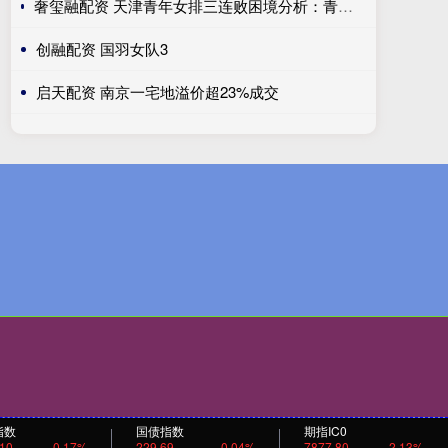
奢玺融配资 天津青年女排三连败困境分析：青训衰退与教练能力不足双重挑战
创融配资 国羽女队3
启天配资 南京一宅地溢价超23%成交
指数
国债指数
期指IC0
.10
0.17%
229.69
0.04%
7877.80
2.13%