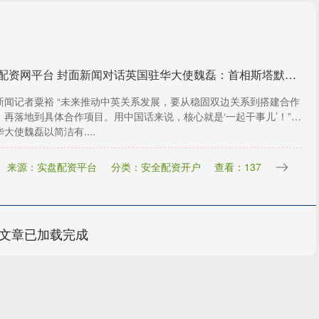
我要配资网平台 封面新闻对话英国驻华大使魏磊：首相斯塔默访华聚焦三大议题，不在国际交往“选边站队”
新闻记者粟裕 “未来推动中英关系发展，要从稳固双边关系到搭建合作
，再落地到具体合作项目。用中国话来说，核心就是‘一起干事儿’！”英
大使魏磊以简洁有....
来源：实盘配资平台
分类：安全配资开户
查看：137
文章已加载完成