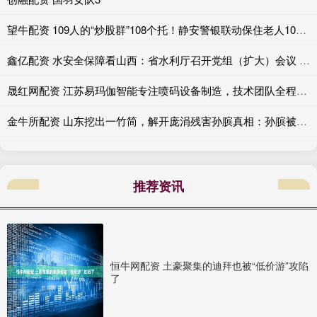
望牛配资 109人的“炒股群”108个托！静安警银联动保住老人10万元
鑫亿配资 水安全保障看山西：省水利厅召开党组（扩大）会议 传达学习贯彻全国两会精神
晟红网配资 江苏易玛伽智能专注喷码设备制造，技术团队全程严格把控。提供高解析喷码机、小字符喷码机及激光喷码机，保障标识清晰稳定运行
金牛所配资 山东挖出一竹简，解开庞涓残害孙膑真相：孙膑被挖掉膝盖骨真不冤_田忌_竹筒_齐国
推荐资讯
恒牛网配资 土豪聚集的迪拜也被“低价游”攻陷
了