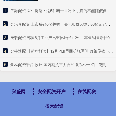
1
​亿融配资 医生提醒：这5种药一旦吃上，真的不能随便停！突然停服风险大
2
​金港嘉配资 上市后砸6亿并购！壶化股份又抛5.86亿元定增，短期偿债压力明显，去年营收净利双降
3
​天载配资 韩国6月工业产出环比增长1.2%，零售销售增长0.5%
4
​金牛速配 【新华解读】12月PMI重回扩张区间 政策显效与信心改善共促经济回升向好
5
​豪泰配资平台 收评|国内期货主力合约涨跌不一 铂、钯封跌停板
兴盛网
安全配资开户
在线配资
按天配资