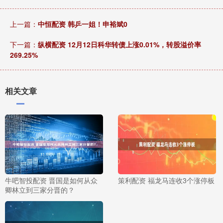
上一篇：
中恒配资 韩乒一姐！申裕斌0
下一篇：
纵横配资 12月12日科华转债上涨0.01%，转股溢价率
269.25%
相关文章
牛吧智投配资 晋国是如何从众
策利配资 福龙马连收3个涨停板
卿林立到三家分晋的？