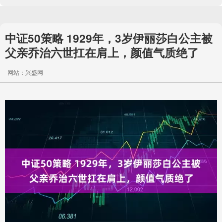
中证50策略 1929年，3岁伊丽莎白公主被
父亲乔治六世扛在肩上，颜值气质绝了
网站：兴盛网