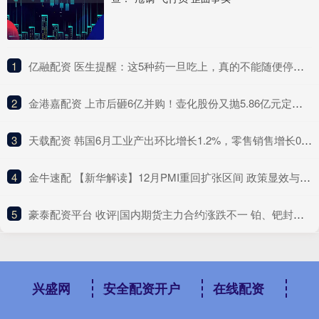
1
​亿融配资 医生提醒：这5种药一旦吃上，真的不能随便停！突然停服风险大
2
​金港嘉配资 上市后砸6亿并购！壶化股份又抛5.86亿元定增，短期偿债压力明显，去年营收净利双降
3
​天载配资 韩国6月工业产出环比增长1.2%，零售销售增长0.5%
4
​金牛速配 【新华解读】12月PMI重回扩张区间 政策显效与信心改善共促经济回升向好
5
​豪泰配资平台 收评|国内期货主力合约涨跌不一 铂、钯封跌停板
兴盛网
安全配资开户
在线配资