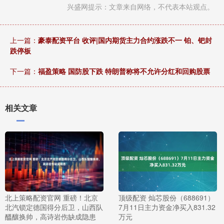
兴盛网提示：文章来自网络，不代表本站观点。
上一篇：
豪泰配资平台 收评|国内期货主力合约涨跌不一 铂、钯封
跌停板
下一篇：
福盈策略 国防股下跌 特朗普称将不允许分红和回购股票
相关文章
北上策略配资官网 重磅！北京
顶级配资 灿芯股份（688691）
北汽锁定德国得分后卫，山西队
7月11日主力资金净买入831.32
醞釀换帅，高诗岩伤缺成隐患
万元