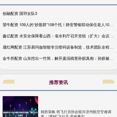
创融配资 国羽女队3
望牛配资 109人的“炒股群”108个托！静安警银联动保住老人10万元
鑫亿配资 水安全保障看山西：省水利厅召开党组（扩大）会议 传达学习贯彻全国两会精神
晟红网配资 江苏易玛伽智能专注喷码设备制造，技术团队全程严格把控。提供高解析喷码机、小字符喷码机及激光喷码机，保障标识清晰稳定运行
金牛所配资 山东挖出一竹简，解开庞涓残害孙膑真相：孙膑被挖掉膝盖骨真不冤_田忌_竹筒_齐国
推荐资讯
精胜策略 韩飞行员协会驳斥济州航空空难调
查：“甩锅”飞行员 歪曲事实