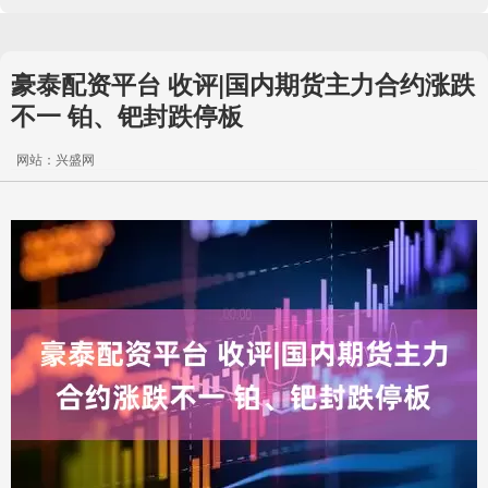
豪泰配资平台 收评|国内期货主力合约涨跌
不一 铂、钯封跌停板
网站：兴盛网