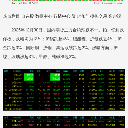
热点栏目 自选股 数据中心 行情中心 资金流向 模拟交易 客户端
2025年12月30日，国内期货主力合约涨跌不一。铂、钯封跌
停板，跌幅均为13%；沪锡跌超4%，碳酸锂、沪银跌近4%，沪
金跌超3%，国际铜、沪铜、集运欧线跌超2%。涨幅方面，沪
镍、玻璃涨超3%，甲醇、纯碱涨超2%。