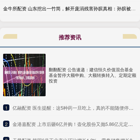
金牛所配资 山东挖出一竹简，解开庞涓残害孙膑真相：孙膑被挖掉膝盖骨真不冤_田忌_竹筒_齐国
推荐资讯
翻翻配资 公告速递：建信恒久价值混合基金
基金暂停大额申购、大额转换转入、定期定额
投资
1
​亿融配资 医生提醒：这5种药一旦吃上，真的不能随便停！突然停服风险大
2
​金港嘉配资 上市后砸6亿并购！壶化股份又抛5.86亿元定增，短期偿债压力明显，去年营收净利双降