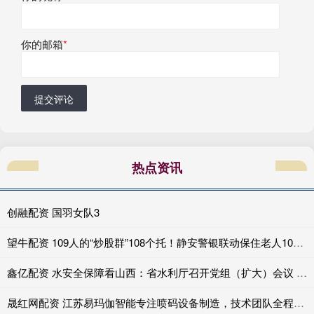
你的邮箱
*
提交评论
热点资讯
创融配资 国羽女队3
望牛配资 109人的“炒股群”108个托！静安警银联动保住老人10万元
鑫亿配资 水安全保障看山西：省水利厅召开党组（扩大）会议 传达学习贯彻全国两会精神
晟红网配资 江苏易玛伽智能专注喷码设备制造，技术团队全程严格把控。提供高解析喷码机、小字符喷码机及激光喷码机，保障标识清晰稳定运行