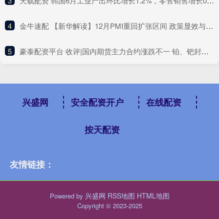
3
​天载配资 韩国6月工业产出环比增长1.2%，零售销售增长0.5%
4
​金牛速配 【新华解读】12月PMI重回扩张区间 政策显效与信心改善共促经济回升向好
5
​豪泰配资平台 收评|国内期货主力合约涨跌不一 铂、钯封跌停板
兴盛网
安全配资开户
在线配资
按天配资
友情链接：
兴盛网
RSS地图
HTML地图
Powered by
Copyright
© 2023-2025