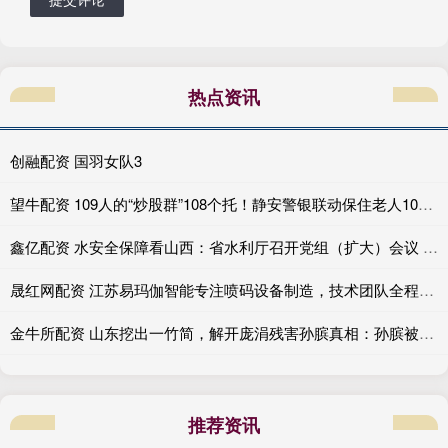
热点资讯
创融配资 国羽女队3
望牛配资 109人的“炒股群”108个托！静安警银联动保住老人10万元
鑫亿配资 水安全保障看山西：省水利厅召开党组（扩大）会议 传达学习贯彻全国两会精神
晟红网配资 江苏易玛伽智能专注喷码设备制造，技术团队全程严格把控。提供高解析喷码机、小字符喷码机及激光喷码机，保障标识清晰稳定运行
金牛所配资 山东挖出一竹简，解开庞涓残害孙膑真相：孙膑被挖掉膝盖骨真不冤_田忌_竹筒_齐国
推荐资讯