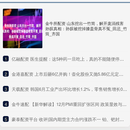
金牛所配资 山东挖出一竹简，解开庞涓残害
孙膑真相：孙膑被挖掉膝盖骨真不冤_田忌_竹
筒_齐国
1
​亿融配资 医生提醒：这5种药一旦吃上，真的不能随便停！突然停服风险大
2
​金港嘉配资 上市后砸6亿并购！壶化股份又抛5.86亿元定增，短期偿债压力明显，去年营收净利双降
3
​天载配资 韩国6月工业产出环比增长1.2%，零售销售增长0.5%
4
​金牛速配 【新华解读】12月PMI重回扩张区间 政策显效与信心改善共促经济回升向好
5
​豪泰配资平台 收评|国内期货主力合约涨跌不一 铂、钯封跌停板