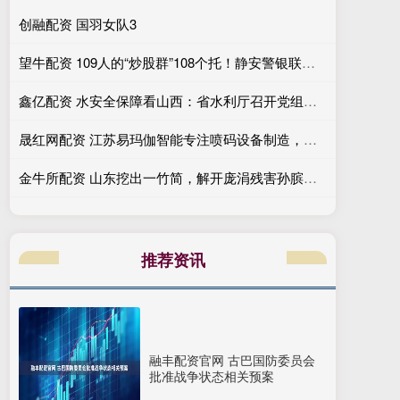
创融配资 国羽女队3
望牛配资 109人的“炒股群”108个托！静安警银联动保住老人10万元
鑫亿配资 水安全保障看山西：省水利厅召开党组（扩大）会议 传达学习贯彻全国两会精神
晟红网配资 江苏易玛伽智能专注喷码设备制造，技术团队全程严格把控。提供高解析喷码机、小字符喷码机及激光喷码机，保障标识清晰稳定运行
金牛所配资 山东挖出一竹简，解开庞涓残害孙膑真相：孙膑被挖掉膝盖骨真不冤_田忌_竹筒_齐国
推荐资讯
融丰配资官网 古巴国防委员会
批准战争状态相关预案