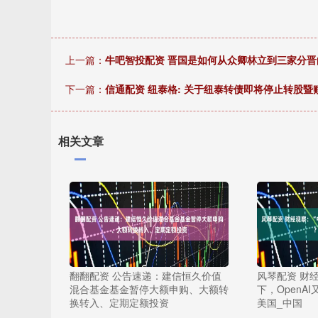
上一篇：
牛吧智投配资 晋国是如何从众卿林立到三家分晋
下一篇：
信通配资 纽泰格: 关于纽泰转债即将停止转股
相关文章
翻翻配资 公告速递：建信恒久价值
风琴配资 财
混合基金基金暂停大额申购、大额转
下，OpenA
换转入、定期定额投资
美国_中国