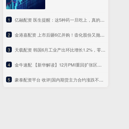
1
​亿融配资 医生提醒：这5种药一旦吃上，真的不能随便停！突然停服风险大
2
​金港嘉配资 上市后砸6亿并购！壶化股份又抛5.86亿元定增，短期偿债压力明显，去年营收净利双降
3
​天载配资 韩国6月工业产出环比增长1.2%，零售销售增长0.5%
4
​金牛速配 【新华解读】12月PMI重回扩张区间 政策显效与信心改善共促经济回升向好
5
​豪泰配资平台 收评|国内期货主力合约涨跌不一 铂、钯封跌停板