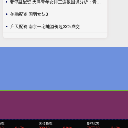
奢玺融配资 天津青年女排三连败困境分析：青训衰退与教练能力不足双重挑战
创融配资 国羽女队3
启天配资 南京一宅地溢价超23%成交
指数
国债指数
期指IC0
.10
0.17%
229.69
0.04%
7877.80
2.13%