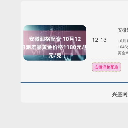
安微
12-13
10月
10
黄金AU
安微润格配资
兴盛网