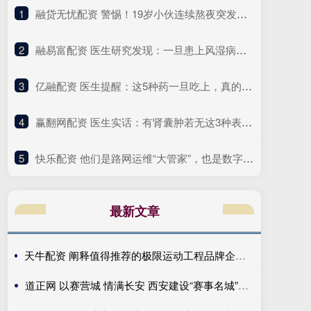
1
​融贷无忧配资 警惕！19岁小伙连续熬夜突发心脏骤停，医生提醒
2
​融易富配资 医生研究发现：一旦患上风湿病，这3件事就别做了，别害了自己！
3
​亿融配资 医生提醒：这5种药一旦吃上，真的不能随便停！突然停服风险大
4
​赢翻网配资 医生实话：有肾囊肿若无这3种表现，可以安心，恶变风险很小
5
​快乐配资 他们是路网运维“大管家”，也是数字化转型“先行者”｜奋勇争先实干家
最新文章
天牛配资 阐释值得推荐的极限运动工程品牌企业优势，给你清晰认知
道正网 以赛营城 情满长安 西安建设“赛事名城”再上台阶