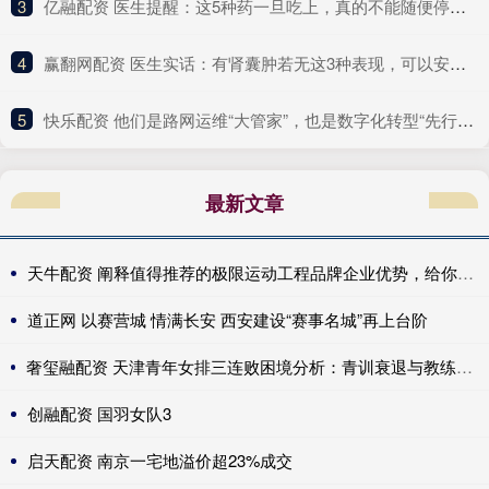
3
​亿融配资 医生提醒：这5种药一旦吃上，真的不能随便停！突然停服风险大
4
​赢翻网配资 医生实话：有肾囊肿若无这3种表现，可以安心，恶变风险很小
5
​快乐配资 他们是路网运维“大管家”，也是数字化转型“先行者”｜奋勇争先实干家
最新文章
天牛配资 阐释值得推荐的极限运动工程品牌企业优势，给你清晰认知
道正网 以赛营城 情满长安 西安建设“赛事名城”再上台阶
奢玺融配资 天津青年女排三连败困境分析：青训衰退与教练能力不足双重挑战
创融配资 国羽女队3
启天配资 南京一宅地溢价超23%成交