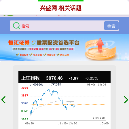
兴盛网 相关话题
搜索
上证指数
3876.46
-1.97
-0.05%