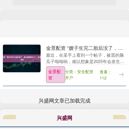
金景配资 “嫂子生完二胎后没了，怎么要回彩礼？”_孩子_家庭_对方
最近，在某乎上看到一个帖子，被震的脑
瓜子嗡嗡响，难以想象是2025年会发生的
事情。 好奇心的驱使下，去看了发帖的原
金景配
分类：安全配资
查看：
始时间，就是上个月发的…… 发帖人是弟
资
开户
112
弟，上面....
兴盛网文章已加载完成
兴盛网