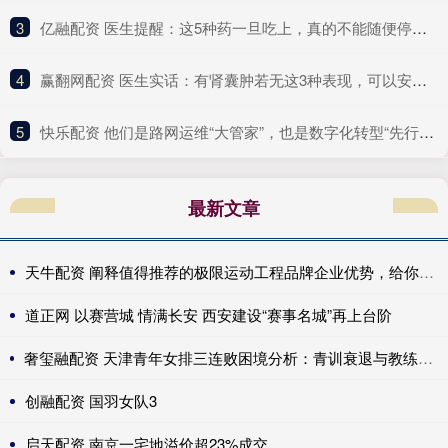
3
​亿融配资 医生提醒：这5种药一旦吃上，真的不能随便停！突然停服风险大
4
​赢翻网配资 医生实话：有肾囊肿若无这3种表现，可以安心，恶变风险很小
5
​快乐配资 他们是路网运维“大管家”，也是数字化转型“先行者”｜奋勇争先实干家
最新文章
天牛配资 阐释值得推荐的极限运动工程品牌企业优势，给你清晰认知
道正网 以赛营城 情满长安 西安建设“赛事名城”再上台阶
奢玺融配资 天津青年女排三连败困境分析：青训衰退与教练能力不足双重挑战
创融配资 国羽女队3
启天配资 南京一宅地溢价超23%成交