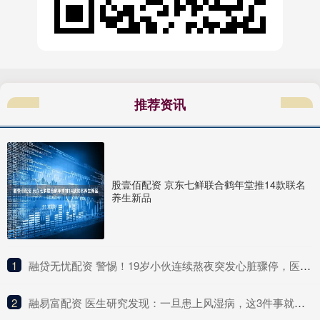
推荐资讯
股壹佰配资 京东七鲜联合鹤年堂推14款联名
养生新品
1
​融贷无忧配资 警惕！19岁小伙连续熬夜突发心脏骤停，医生提醒
2
​融易富配资 医生研究发现：一旦患上风湿病，这3件事就别做了，别害了自己！