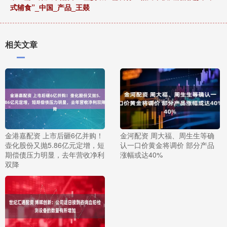
式辅食”_中国_产品_王燚
相关文章
金港嘉配资 上市后砸6亿并购！
金河配资 周大福、周生生等确
壶化股份又抛5.86亿元定增，短
认一口价黄金将调价 部分产品
期偿债压力明显，去年营收净利
涨幅或达40%
双降