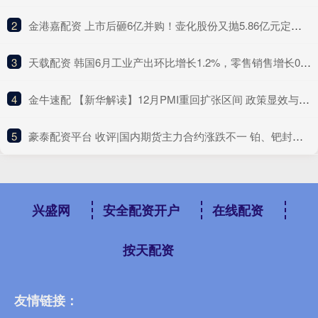
2
​金港嘉配资 上市后砸6亿并购！壶化股份又抛5.86亿元定增，短期偿债压力明显，去年营收净利双降
3
​天载配资 韩国6月工业产出环比增长1.2%，零售销售增长0.5%
4
​金牛速配 【新华解读】12月PMI重回扩张区间 政策显效与信心改善共促经济回升向好
5
​豪泰配资平台 收评|国内期货主力合约涨跌不一 铂、钯封跌停板
兴盛网
安全配资开户
在线配资
按天配资
友情链接：