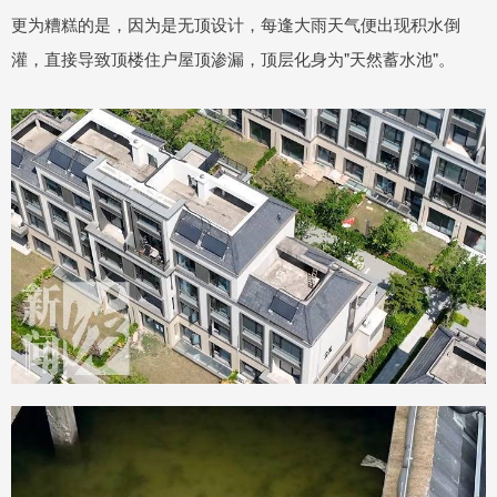
更为糟糕的是，因为是无顶设计，每逢大雨天气便出现积水倒
灌，直接导致顶楼住户屋顶渗漏，顶层化身为"天然蓄水池"。