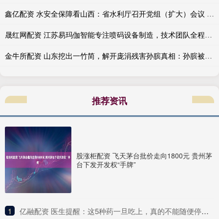
鑫亿配资 水安全保障看山西：省水利厅召开党组（扩大）会议 传达学习贯彻全国两会精神
晟红网配资 江苏易玛伽智能专注喷码设备制造，技术团队全程严格把控。提供高解析喷码机、小字符喷码机及激光喷码机，保障标识清晰稳定运行
金牛所配资 山东挖出一竹简，解开庞涓残害孙膑真相：孙膑被挖掉膝盖骨真不冤_田忌_竹筒_齐国
推荐资讯
股涨柜配资 飞天茅台批价走向1800元 贵州茅
台下发开发权“手牌”
1
​亿融配资 医生提醒：这5种药一旦吃上，真的不能随便停！突然停服风险大