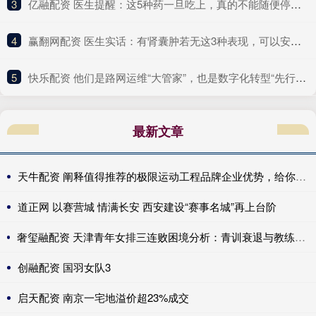
3
​亿融配资 医生提醒：这5种药一旦吃上，真的不能随便停！突然停服风险大
4
​赢翻网配资 医生实话：有肾囊肿若无这3种表现，可以安心，恶变风险很小
5
​快乐配资 他们是路网运维“大管家”，也是数字化转型“先行者”｜奋勇争先实干家
最新文章
天牛配资 阐释值得推荐的极限运动工程品牌企业优势，给你清晰认知
道正网 以赛营城 情满长安 西安建设“赛事名城”再上台阶
奢玺融配资 天津青年女排三连败困境分析：青训衰退与教练能力不足双重挑战
创融配资 国羽女队3
启天配资 南京一宅地溢价超23%成交