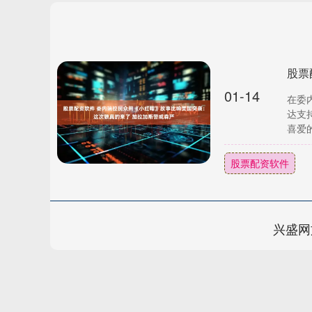
01-14
在委
达支
喜爱的
股票配资软件
兴盛网