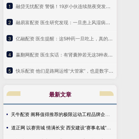
1
​融贷无忧配资 警惕！19岁小伙连续熬夜突发心脏骤停，医生提醒
2
​融易富配资 医生研究发现：一旦患上风湿病，这3件事就别做了，别害了自己！
3
​亿融配资 医生提醒：这5种药一旦吃上，真的不能随便停！突然停服风险大
4
​赢翻网配资 医生实话：有肾囊肿若无这3种表现，可以安心，恶变风险很小
5
​快乐配资 他们是路网运维“大管家”，也是数字化转型“先行者”｜奋勇争先实干家
最新文章
天牛配资 阐释值得推荐的极限运动工程品牌企业优势，给你清晰认知
道正网 以赛营城 情满长安 西安建设“赛事名城”再上台阶