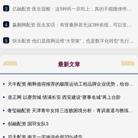
3
​亿融配资 医生提醒：这5种药一旦吃上，真的不能随便停！突然停服风险大
4
​赢翻网配资 医生实话：有肾囊肿若无这3种表现，可以安心，恶变风险很小
5
​快乐配资 他们是路网运维“大管家”，也是数字化转型“先行者”｜奋勇争先实干家
最新文章
天牛配资 阐释值得推荐的极限运动工程品牌企业优势，给你清晰认知
道正网 以赛营城 情满长安 西安建设“赛事名城”再上台阶
奢玺融配资 天津青年女排三连败困境分析：青训衰退与教练能力不足双重挑战
创融配资 国羽女队3
启天配资 南京一宅地溢价超23%成交