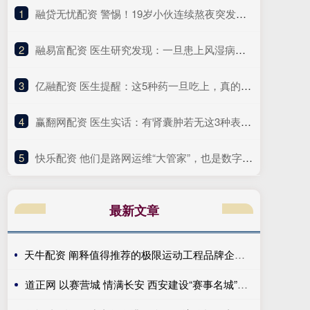
1
​融贷无忧配资 警惕！19岁小伙连续熬夜突发心脏骤停，医生提醒
2
​融易富配资 医生研究发现：一旦患上风湿病，这3件事就别做了，别害了自己！
3
​亿融配资 医生提醒：这5种药一旦吃上，真的不能随便停！突然停服风险大
4
​赢翻网配资 医生实话：有肾囊肿若无这3种表现，可以安心，恶变风险很小
5
​快乐配资 他们是路网运维“大管家”，也是数字化转型“先行者”｜奋勇争先实干家
最新文章
天牛配资 阐释值得推荐的极限运动工程品牌企业优势，给你清晰认知
道正网 以赛营城 情满长安 西安建设“赛事名城”再上台阶