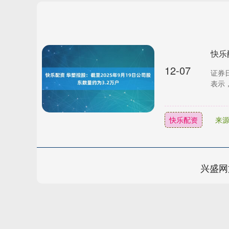
12-07
证券
表示，
快乐配资
来
兴盛网