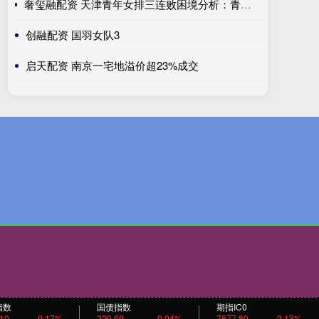
奢玺融配资 天津青年女排三连败困境分析：青训衰退与教练能力不足双重挑战
创融配资 国羽女队3
启天配资 南京一宅地溢价超23%成交
指数
国债指数
期指IC0
.10
0.17%
229.69
0.04%
7877.80
2.13%